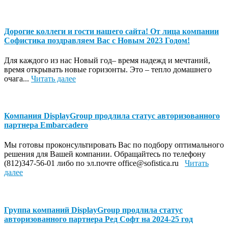
Дорогие коллеги и гости нашего сайта! От лица компании
Софистика поздравляем Вас с Новым 2023 Годом!
Для каждого из нас Новый год– время надежд и мечтаний,
время открывать новые горизонты. Это – тепло домашнего
очага...
Читать далее
Компания DisplayGroup продлила статус авторизованного
партнера Embarcadero
Мы готовы проконсультировать Вас по подбору оптимального
решения для Вашей компании. Обращайтесь по телефону
(812)347-56-01 либо по эл.почте office@sofistica.ru
Читать
далее
Группа компаний DisplayGroup продлила статус
авторизованного партнера Ред Софт на 2024-25 год