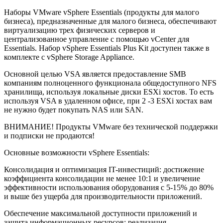
Наборы VMware vSphere Essentials (продукты для малого
бизнеса), предназначенные для малого бизнеса, обеспечивают
виртуализацию трех физических серверов и
централизованное управление с помощью vCenter для
Essentials. Набор vSphere Essentials Plus Kit доступен также в
комплекте с vSphere Storage Appliance.
Основной целью VSA является предоставление SMB
компаниям полноценного функционала общедоступного NFS
хранилища, используя локальные диски ESXi хостов. То есть
используя VSA в удаленном офисе, при 2 -3 ESXi хостах вам
не нужно будет покупать NAS или SAN.
ВНИМАНИЕ! Продукты VMware без технической поддержки
и подписки не продаются!
Основные возможности vSphere Essentials:
Консолидация и оптимизация IT-инвестиций: достижение
коэффициента консолидации не менее 10:1 и увеличение
эффективности использования оборудования с 5-15% до 80%
и выше без ущерба для производительности приложений.
Обеспечение максимальной доступности приложений и
защита информационных ресурсов: реализация