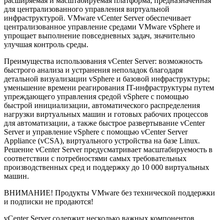
расширяемая и масштабируемая платформа, предназначенная
для централизованного управления виртуальной
инфраструктурой. VMware vCenter Server обеспечивает
централизованное управление средами VMware vSphere и
упрощает выполнение повседневных задач, значительно
улучшая контроль среды.
Преимущества использования vCenter Server: возможность
быстрого анализа и устранения неполадок благодаря
детальной визуализации vSphere и базовой инфраструктуры;
уменьшение времени реагирования IT-инфраструктуры путем
упреждающего управления средой vSphere с помощью
быстрой инициализации, автоматического распределения
нагрузки виртуальных машин и готовых рабочих процессов
для автоматизации, а также быстрое развертывание vCenter
Server и управление vSphere с помощью vCenter Server
Appliance (vCSA), виртуального устройства на базе Linux.
Решение vCenter Server предусматривает масштабируемость в
соответствии с потребностями самых требовательных
производственных сред и поддержку до 10 000 виртуальных
машин.
ВНИМАНИЕ! Продукты VMware без технической поддержки
и подписки не продаются!
vCenter Server содержит несколько важных компонентов,