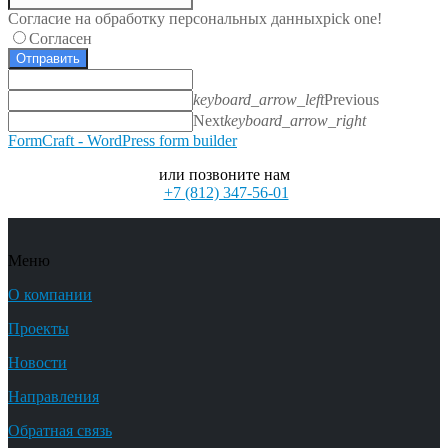
Согласие на обработку персональных данных
pick one!
Согласен
Отправить
keyboard_arrow_left
Previous
Next
keyboard_arrow_right
FormCraft - WordPress form builder
или позвоните нам
+7 (812) 347-56-01
Меню
О компании
Проекты
Новости
Направления
Обратная связь